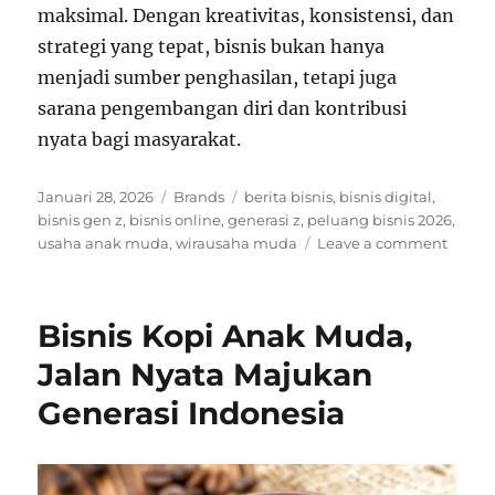
maksimal. Dengan kreativitas, konsistensi, dan
strategi yang tepat, bisnis bukan hanya
menjadi sumber penghasilan, tetapi juga
sarana pengembangan diri dan kontribusi
nyata bagi masyarakat.
Posted
Categories
Tags
Januari 28, 2026
Brands
berita bisnis
,
bisnis digital
,
on
bisnis gen z
,
bisnis online
,
generasi z
,
peluang bisnis 2026
,
on
usaha anak muda
,
wirausaha muda
Leave a comment
Pelua
Bisnis
untuk
Bisnis Kopi Anak Muda,
Genera
Z
Jalan Nyata Majukan
di
Generasi Indonesia
2026:
Modal
Kreati
dan