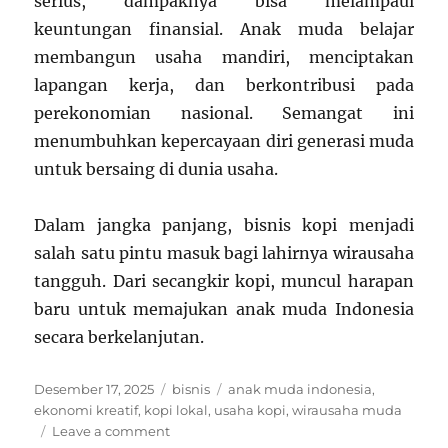
serius, dampaknya bisa melampaui
keuntungan finansial. Anak muda belajar
membangun usaha mandiri, menciptakan
lapangan kerja, dan berkontribusi pada
perekonomian nasional. Semangat ini
menumbuhkan kepercayaan diri generasi muda
untuk bersaing di dunia usaha.
Dalam jangka panjang, bisnis kopi menjadi
salah satu pintu masuk bagi lahirnya wirausaha
tangguh. Dari secangkir kopi, muncul harapan
baru untuk memajukan anak muda Indonesia
secara berkelanjutan.
Posted
Categories
Tags
Desember 17, 2025
bisnis
anak muda indonesia
,
on
ekonomi kreatif
,
kopi lokal
,
usaha kopi
,
wirausaha muda
on
Leave a comment