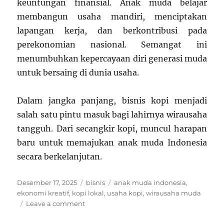
keuntungan finansial. Anak muda belajar
membangun usaha mandiri, menciptakan
lapangan kerja, dan berkontribusi pada
perekonomian nasional. Semangat ini
menumbuhkan kepercayaan diri generasi muda
untuk bersaing di dunia usaha.
Dalam jangka panjang, bisnis kopi menjadi
salah satu pintu masuk bagi lahirnya wirausaha
tangguh. Dari secangkir kopi, muncul harapan
baru untuk memajukan anak muda Indonesia
secara berkelanjutan.
Posted
Categories
Tags
Desember 17, 2025
bisnis
anak muda indonesia
,
on
ekonomi kreatif
,
kopi lokal
,
usaha kopi
,
wirausaha muda
on
Leave a comment
Bisnis