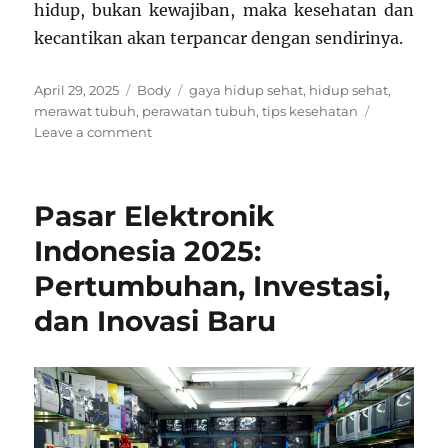
hidup, bukan kewajiban, maka kesehatan dan
kecantikan akan terpancar dengan sendirinya.
Posted
Categories
Tags
April 29, 2025
Body
gaya hidup sehat
,
hidup sehat
,
on
merawat tubuh
,
perawatan tubuh
,
tips kesehatan
on
Leave a comment
Tips
Merawat
Tubuh
Pasar Elektronik
agar
Tetap
Indonesia 2025:
Sehat,
Pertumbuhan, Investasi,
Segar,
dan
dan Inovasi Baru
Percaya
Diri
Setiap
Hari
Secara
Alami