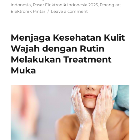
Indonesia
,
Pasar Elektronik Indonesia 2025
,
Perangkat
on
Elektronik Pintar
Leave a comment
Pasar
Elektronik
Indonesia
Menjaga Kesehatan Kulit
2025:
Pertumbuhan,
Wajah dengan Rutin
Investasi,
Melakukan Treatment
dan
Inovasi
Muka
Baru