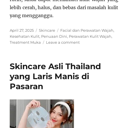
lebih cerah, halus, dan bebas dari masalah kulit
yang mengganggu.
Posted
Categories
Tags
April 27, 2025
Skincare
Facial dan Perawatan Wajah
,
on
Kesehatan Kulit
,
Penuaan Dini
,
Perawatan Kulit Wajah
,
on
Treatment Muka
Leave a comment
Menjaga
Kesehatan
Kulit
Skincare Asli Thailand
Wajah
dengan
yang Laris Manis di
Rutin
Pasaran
Melakukan
Treatment
Muka