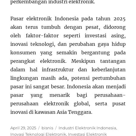
perkembangan industri elektronik.
Pasar elektronik Indonesia pada tahun 2025
akan terus tumbuh dengan pesat, didorong
oleh faktor-faktor seperti investasi asing,
inovasi teknologi, dan perubahan gaya hidup
konsumen yang semakin bergantung pada
perangkat elektronik. Meskipun tantangan
dalam hal infrastruktur dan keberlanjutan
lingkungan masih ada, potensi pertumbuhan
pasar ini sangat besar. Indonesia akan menjadi
pasar yang menarik bagi perusahaan-
perusahaan elektronik global, serta pusat
inovasi di kawasan Asia Tenggara.
Posted
Categories
Tags
April 29, 2025
bisnis
Industri Elektronik Indonesia
,
on
Inovasi Teknologi Elektronik
,
Investasi Elektronik