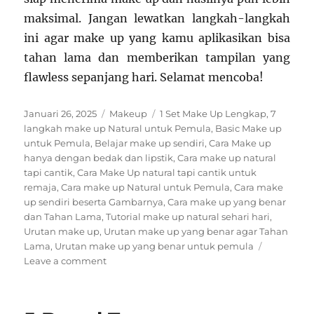
maksimal. Jangan lewatkan langkah-langkah
ini agar make up yang kamu aplikasikan bisa
tahan lama dan memberikan tampilan yang
flawless sepanjang hari. Selamat mencoba!
Posted
Categories
Tags
Januari 26, 2025
Makeup
1 Set Make Up Lengkap
,
7
on
langkah make up Natural untuk Pemula
,
Basic Make up
untuk Pemula
,
Belajar make up sendiri
,
Cara Make up
hanya dengan bedak dan lipstik
,
Cara make up natural
tapi cantik
,
Cara Make Up natural tapi cantik untuk
remaja
,
Cara make up Natural untuk Pemula
,
Cara make
up sendiri beserta Gambarnya
,
Cara make up yang benar
dan Tahan Lama
,
Tutorial make up natural sehari hari
,
Urutan make up
,
Urutan make up yang benar agar Tahan
Lama
,
Urutan make up yang benar untuk pemula
on
Leave a comment
5
Langkah
Pra-