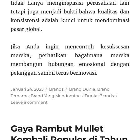
tidak hanya menginspirasi perusahaan lain
tetapi juga menjadi bukti bahwa kualitas dan
konsistensi adalah kunci untuk mendominasi
pasar global.
Jika Anda ingin mencontoh kesuksesan
mereka, perhatikan bagaimana mereka
membangun hubungan emosional dengan
pelanggan sambil terus berinovasi.
Posted
Categories
Tags
Januari 24, 2025
Brands
Brand Dunia
,
Brand
on
Ternama
,
Brand Yang Mendominasi Dunia
,
Brands
on
Leave a comment
5
Brand
Ternama
Gaya Rambut Mullet
yang
Mendominasi
Kembali Populer di Tahun