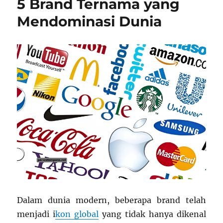
5 Brand Ternama yang
Make
Up
Mendominasi Dunia
untuk
Hasil
Riasan
Maksimal
Dalam dunia modern, beberapa brand telah
menjadi i
kon global
yang tidak hanya dikenal