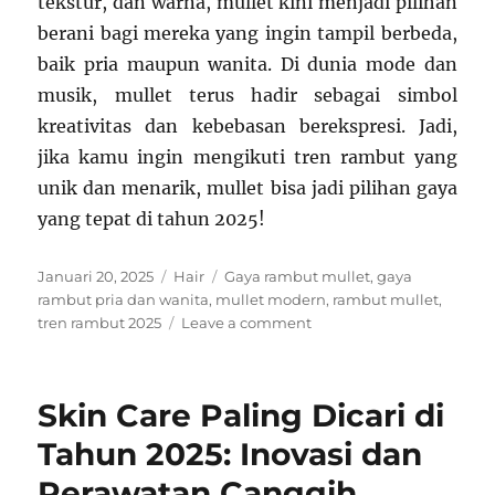
tekstur, dan warna, mullet kini menjadi pilihan
berani bagi mereka yang ingin tampil berbeda,
baik pria maupun wanita. Di dunia mode dan
musik, mullet terus hadir sebagai simbol
kreativitas dan kebebasan berekspresi. Jadi,
jika kamu ingin mengikuti tren rambut yang
unik dan menarik, mullet bisa jadi pilihan gaya
yang tepat di tahun 2025!
Posted
Categories
Tags
Januari 20, 2025
Hair
Gaya rambut mullet
,
gaya
on
rambut pria dan wanita
,
mullet modern
,
rambut mullet
,
on
tren rambut 2025
Leave a comment
Gaya
Rambut
Mullet
Skin Care Paling Dicari di
Kembali
Populer
Tahun 2025: Inovasi dan
di
Perawatan Canggih
Tahun