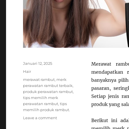
Posted
Januari 12, 2025
Merawat ramb
on
Categories
Hair
mendapatkan r
Tags
merawat rambut
,
merk
banyaknya pili
perawatan rambut terbaik
,
pasaran, serin
produk perawatan rambut
,
Setiap jenis r
tips memilih merk
perawatan rambut
,
tips
produk yang sal
memilih produk rambut.
on
Leave a comment
Berikut ini a
Tips
memilih merk p