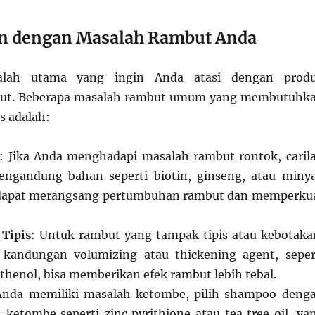
n dengan Masalah Rambut Anda
alah utama yang ingin Anda atasi dengan prod
but. Beberapa masalah rambut umum yang membutuhk
s adalah:
: Jika Anda menghadapi masalah rambut rontok, caril
ngandung bahan seperti biotin, ginseng, atau miny
dapat merangsang pertumbuhan rambut dan memperku
 Tipis
: Untuk rambut yang tampak tipis atau kebotaka
kandungan volumizing atau thickening agent, seper
thenol, bisa memberikan efek rambut lebih tebal.
 Anda memiliki masalah ketombe, pilih shampoo deng
ketombe seperti zinc pyrithione atau tea tree oil, ya