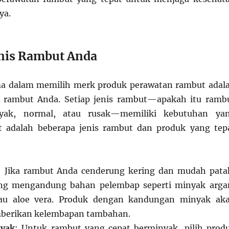
ya.
enis Rambut Anda
a dalam memilih merk produk perawatan rambut adal
s rambut Anda. Setiap jenis rambut—apakah itu ramb
nyak, normal, atau rusak—memiliki kebutuhan ya
ut adalah beberapa jenis rambut dan produk yang tep
: Jika rambut Anda cenderung kering dan mudah pata
ang mengandung bahan pelembap seperti minyak arga
tau aloe vera. Produk dengan kandungan minyak ak
erikan kelembapan tambahan.
yak
: Untuk rambut yang cepat berminyak, pilih prod