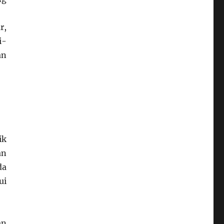
r,
i-
an
ik
an
da
ui
an