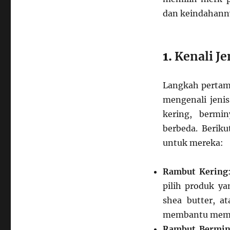
Memilih
Merk
dan keindahann
untuk
Merawat
Rambut
1.
Kenali J
yang
Tepat
Langkah pertam
mengenali jeni
kering, bermi
berbeda. Berik
untuk mereka:
Rambut Kering
pilih produk y
shea butter, a
membantu memb
Rambut Bermin