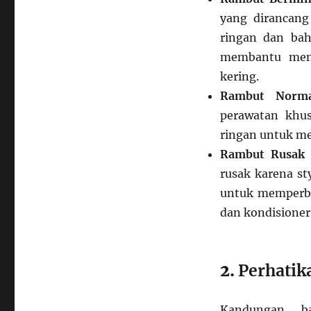
yang dirancan
ringan dan baha
membantu menj
kering.
Rambut Norma
perawatan khu
ringan untuk m
Rambut Rusak 
rusak karena st
untuk memperba
dan kondisione
2.
Perhati
Kandungan b