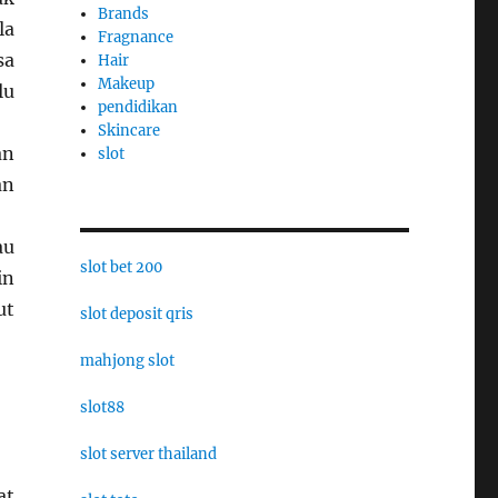
Brands
la
Fragnance
sa
Hair
Makeup
lu
pendidikan
Skincare
an
slot
an
au
slot bet 200
in
ut
slot deposit qris
mahjong slot
slot88
slot server thailand
at