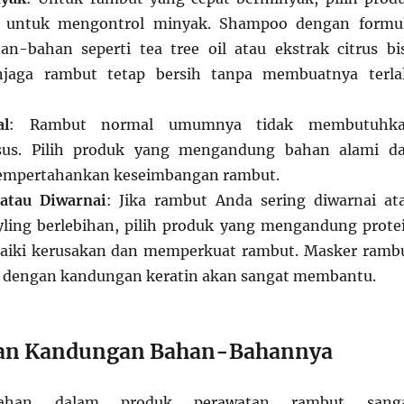
g untuk mengontrol minyak. Shampoo dengan formu
n-bahan seperti tea tree oil atau ekstrak citrus bi
aga rambut tetap bersih tanpa membuatnya terla
l
: Rambut normal umumnya tidak membutuhk
sus. Pilih produk yang mengandung bahan alami d
empertahankan keseimbangan rambut.
atau Diwarnai
: Jika rambut Anda sering diwarnai at
yling berlebihan, pilih produk yang mengandung prote
iki kerusakan dan memperkuat rambut. Masker ramb
r dengan kandungan keratin akan sangat membantu.
kan Kandungan Bahan-Bahannya
ahan dalam produk perawatan rambut sang