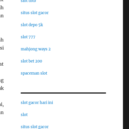
slot toto
ih
situs slot gacor
an
slot depo 5k
slot 777
ah
si
mahjong ways 2
slot bet 200
at
spaceman slot
ng
uk
slot gacor hari ini
i,
an
slot
situs slot gacor