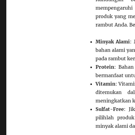
mempengaruhi k
produk yang m
rambut Anda. Be
Minyak Alami
:
bahan alami yan
pada rambut ker
Protein
: Bahan 
bermanfaat untu
Vitamin
: Vitam
ditemukan da
meningkatkan k
Sulfat-Free
: Ji
pilihlah produ
minyak alami da