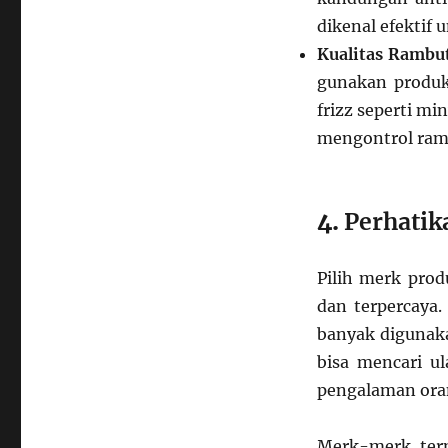
dikenal efektif
Kualitas Rambut
gunakan produk
frizz seperti m
mengontrol ram
4.
Perhatik
Pilih merk prod
dan terpercaya.
banyak digunaka
bisa mencari u
pengalaman oran
Merk-merk tern