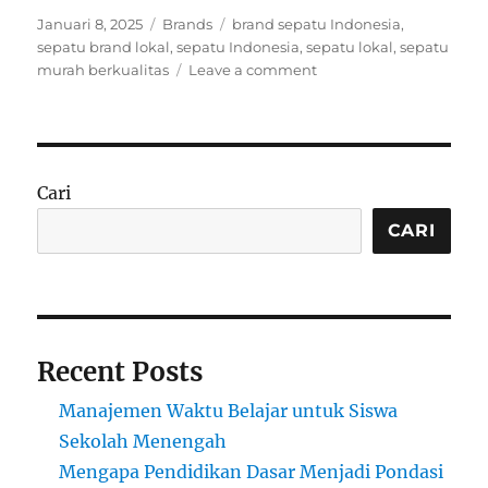
Posted
Categories
Tags
Januari 8, 2025
Brands
brand sepatu Indonesia
,
on
sepatu brand lokal
,
sepatu Indonesia
,
sepatu lokal
,
sepatu
on
murah berkualitas
Leave a comment
Sepatu
Brand
Lokal:
Menyimak
Keunggulan
Cari
dan
Pilihan
CARI
Terbaik
di
Pasaran
Recent Posts
Manajemen Waktu Belajar untuk Siswa
Sekolah Menengah
Mengapa Pendidikan Dasar Menjadi Pondasi