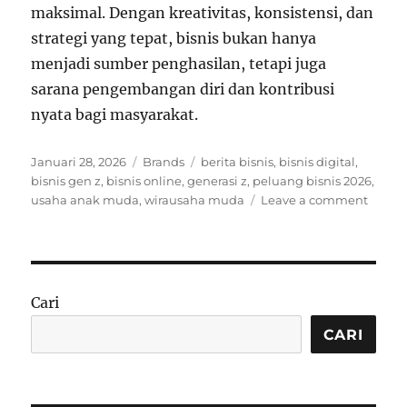
maksimal. Dengan kreativitas, konsistensi, dan
strategi yang tepat, bisnis bukan hanya
menjadi sumber penghasilan, tetapi juga
sarana pengembangan diri dan kontribusi
nyata bagi masyarakat.
Posted
Categories
Tags
Januari 28, 2026
Brands
berita bisnis
,
bisnis digital
,
on
bisnis gen z
,
bisnis online
,
generasi z
,
peluang bisnis 2026
,
on
usaha anak muda
,
wirausaha muda
Leave a comment
Pelua
Bisnis
untuk
Genera
Z
Cari
di
2026:
CARI
Modal
Kreati
dan