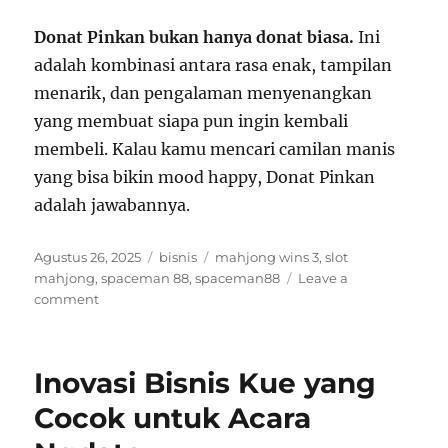
Donat Pinkan bukan hanya donat biasa.
Ini
adalah kombinasi antara rasa enak, tampilan
menarik, dan pengalaman menyenangkan
yang membuat siapa pun ingin kembali
membeli. Kalau kamu mencari camilan manis
yang bisa bikin mood happy, Donat Pinkan
adalah jawabannya.
Posted
Categories
Tags
Agustus 26, 2025
bisnis
mahjong wins 3
,
slot
on
mahjong
,
spaceman 88
,
spaceman88
Leave a
on
comment
Donat
Pinkan:
Manisnya
Inovasi Bisnis Kue yang
Bisnis
Donat
Cocok untuk Acara
Kekinian
yang