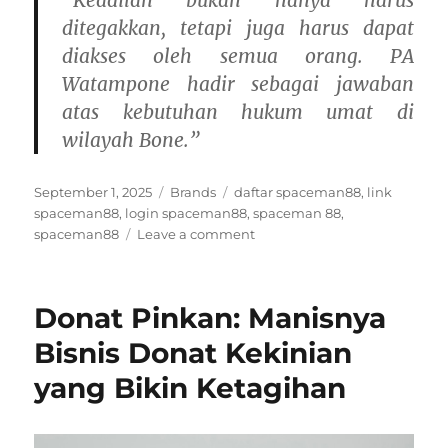
“Keadilan bukan hanya harus
ditegakkan, tetapi juga harus dapat
diakses oleh semua orang. PA
Watampone hadir sebagai jawaban
atas kebutuhan hukum umat di
wilayah Bone.”
Posted
Categories
Tags
September 1, 2025
Brands
daftar spaceman88
,
link
on
spaceman88
,
login spaceman88
,
spaceman 88
,
on
spaceman88
Leave a comment
Mengenal
Pengadilan
Agama
Donat Pinkan: Manisnya
Watampone:
Fungsi,
Bisnis Donat Kekinian
Layanan,
yang Bikin Ketagihan
dan
Inovasinya