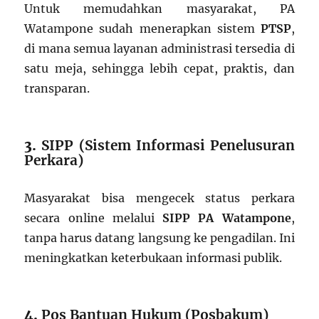
Untuk memudahkan masyarakat, PA
Watampone sudah menerapkan sistem
PTSP
,
di mana semua layanan administrasi tersedia di
satu meja, sehingga lebih cepat, praktis, dan
transparan.
3.
SIPP (Sistem Informasi Penelusuran
Perkara)
Masyarakat bisa mengecek status perkara
secara online melalui
SIPP PA Watampone
,
tanpa harus datang langsung ke pengadilan. Ini
meningkatkan keterbukaan informasi publik.
4.
Pos Bantuan Hukum (Posbakum)