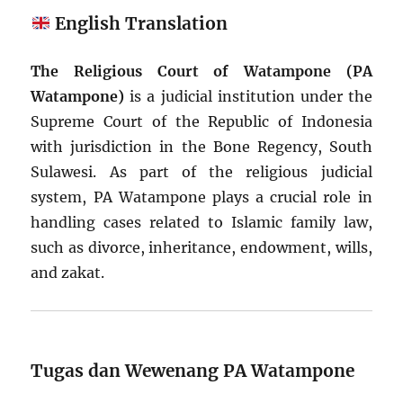
English Translation
The Religious Court of Watampone (PA
Watampone)
is a judicial institution under the
Supreme Court of the Republic of Indonesia
with jurisdiction in the Bone Regency, South
Sulawesi. As part of the religious judicial
system, PA Watampone plays a crucial role in
handling cases related to Islamic family law,
such as divorce, inheritance, endowment, wills,
and zakat.
Tugas dan Wewenang PA Watampone