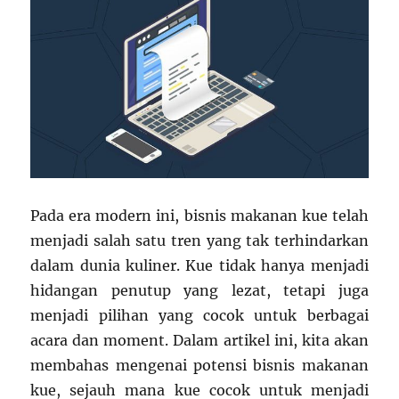
Pada era modern ini, bisnis makanan kue telah
menjadi salah satu tren yang tak terhindarkan
dalam dunia kuliner. Kue tidak hanya menjadi
hidangan penutup yang lezat, tetapi juga
menjadi pilihan yang cocok untuk berbagai
acara dan moment. Dalam artikel ini, kita akan
membahas mengenai potensi bisnis makanan
kue, sejauh mana kue cocok untuk menjadi