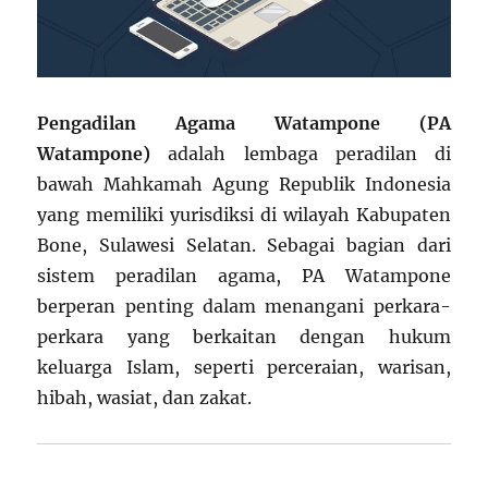
Pengadilan Agama Watampone (PA
Watampone)
adalah lembaga peradilan di
bawah Mahkamah Agung Republik Indonesia
yang memiliki yurisdiksi di wilayah Kabupaten
Bone, Sulawesi Selatan. Sebagai bagian dari
sistem peradilan agama, PA Watampone
berperan penting dalam menangani perkara-
perkara yang berkaitan dengan hukum
keluarga Islam, seperti perceraian, warisan,
hibah, wasiat, dan zakat.