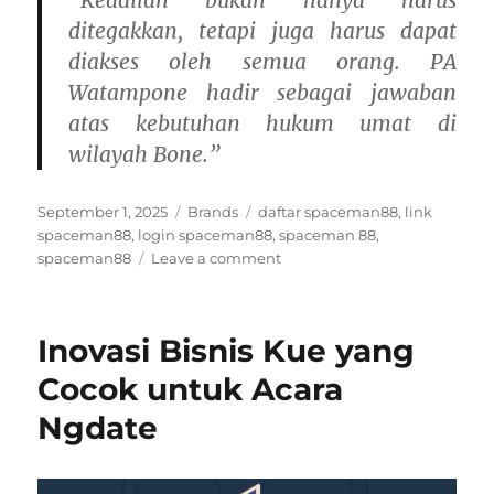
“Keadilan bukan hanya harus
ditegakkan, tetapi juga harus dapat
diakses oleh semua orang. PA
Watampone hadir sebagai jawaban
atas kebutuhan hukum umat di
wilayah Bone.”
Posted
Categories
Tags
September 1, 2025
Brands
daftar spaceman88
,
link
on
spaceman88
,
login spaceman88
,
spaceman 88
,
on
spaceman88
Leave a comment
Mengenal
Pengadilan
Agama
Inovasi Bisnis Kue yang
Watampone:
Fungsi,
Cocok untuk Acara
Layanan,
Ngdate
dan
Inovasinya