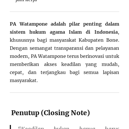
PA Watampone adalah pilar penting dalam
sistem hukum agama Islam di Indonesia
,
khususnya bagi masyarakat Kabupaten Bone.
Dengan semangat transparansi dan pelayanan
modern, PA Watampone terus berinovasi untuk
memberikan akses keadilan yang mudah,
cepat, dan terjangkau bagi semua lapisan
masyarakat.
Penutup (Closing Note)