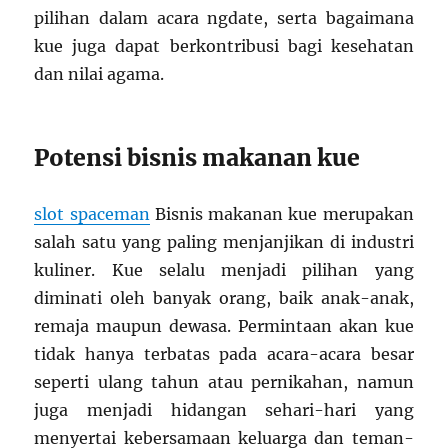
pilihan dalam acara ngdate, serta bagaimana
kue juga dapat berkontribusi bagi kesehatan
dan nilai agama.
Potensi bisnis makanan kue
slot spaceman
Bisnis makanan kue merupakan
salah satu yang paling menjanjikan di industri
kuliner. Kue selalu menjadi pilihan yang
diminati oleh banyak orang, baik anak-anak,
remaja maupun dewasa. Permintaan akan kue
tidak hanya terbatas pada acara-acara besar
seperti ulang tahun atau pernikahan, namun
juga menjadi hidangan sehari-hari yang
menyertai kebersamaan keluarga dan teman-