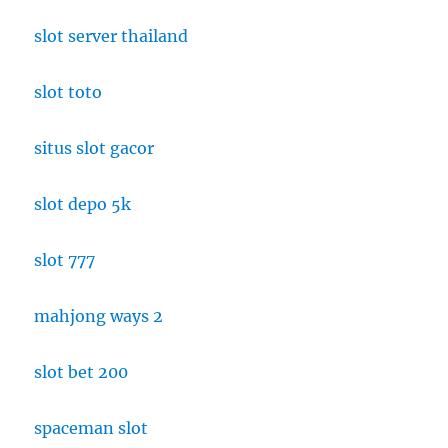
slot server thailand
slot toto
situs slot gacor
slot depo 5k
slot 777
mahjong ways 2
slot bet 200
spaceman slot