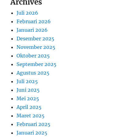
Archives
Juli 2026
Februari 2026
Januari 2026
Desember 2025
November 2025
Oktober 2025
September 2025
Agustus 2025
Juli 2025
Juni 2025
Mei 2025
April 2025
Maret 2025
Februari 2025
Januari 2025