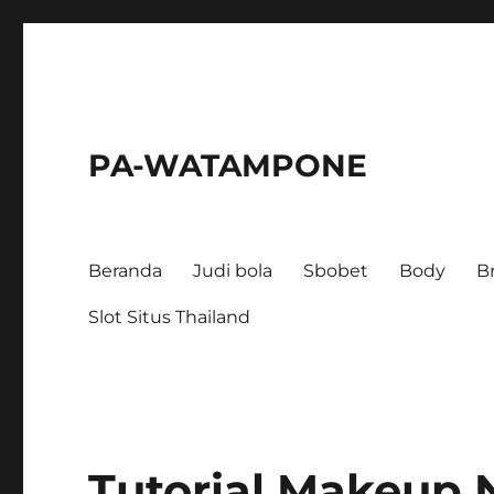
PA-WATAMPONE
Beranda
Judi bola
Sbobet
Body
B
Slot Situs Thailand
Tutorial Makeup 