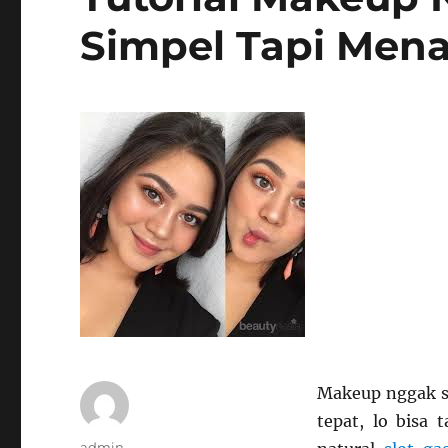
Simpel Tapi Men
Makeup nggak se
tepat, lo bisa 
Author
admin