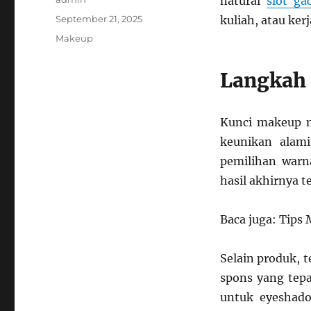
natural
slot g
Posted
September 21, 2025
kuliah, atau ker
on
Categories
Makeup
Langkah 
Kunci makeup n
keunikan alami
pemilihan warna
hasil akhirnya te
Baca juga: Tips
Selain produk, 
spons yang tepa
untuk eyeshado