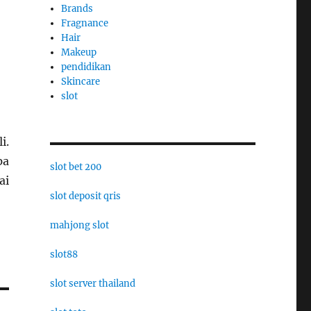
Brands
Fragnance
Hair
Makeup
pendidikan
Skincare
slot
i.
pa
slot bet 200
ai
slot deposit qris
mahjong slot
slot88
slot server thailand