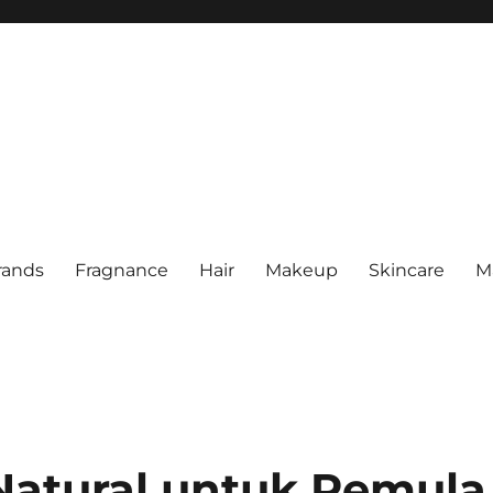
rands
Fragnance
Hair
Makeup
Skincare
M
Natural untuk Pemula