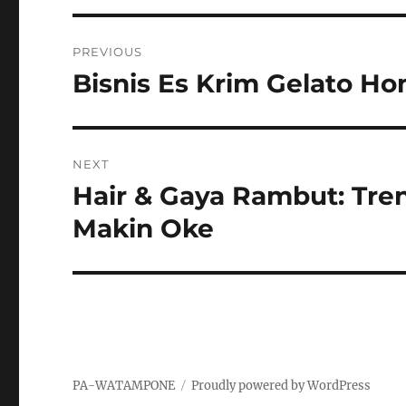
Navigasi
PREVIOUS
pos
Bisnis Es Krim Gelato Ho
Previous
post:
NEXT
Hair & Gaya Rambut: Tre
Next
post:
Makin Oke
PA-WATAMPONE
Proudly powered by WordPress