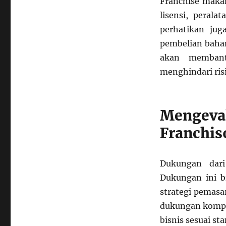
Franchise makan
lisensi, peral
perhatikan juga
pembelian bahan
akan membant
menghindari ris
Mengeva
Franchis
Dukungan dari
Dukungan ini b
strategi pemasa
dukungan kompr
bisnis sesuai s