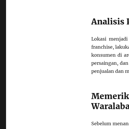
Analisis 
Lokasi menjadi
franchise, laku
konsumen di are
persaingan, dan
penjualan dan m
Memeri
Waralab
Sebelum menand