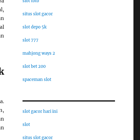
ya
slot toto
l,
situs slot gacor
an
al
slot depo 5k
an
slot 777
mahjong ways 2
slot bet 200
k
spaceman slot
a.
n,
slot gacor hari ini
an
slot
an
situs slot gacor