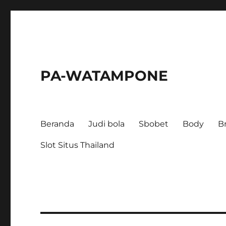
PA-WATAMPONE
Beranda
Judi bola
Sbobet
Body
B
Slot Situs Thailand