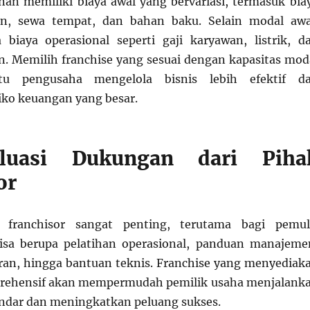
an memiliki biaya awal yang bervariasi, termasuk bia
atan, sewa tempat, dan bahan baku. Selain modal awa
 biaya operasional seperti gaji karyawan, listrik, d
. Memilih franchise yang sesuai dengan kapasitas mod
u pengusaha mengelola bisnis lebih efektif d
iko keuangan yang besar.
luasi Dukungan dari Piha
or
 franchisor sangat penting, terutama bagi pemul
isa berupa pelatihan operasional, panduan manajeme
ran, hingga bantuan teknis. Franchise yang menyediak
ehensif akan mempermudah pemilik usaha menjalank
tandar dan meningkatkan peluang sukses.