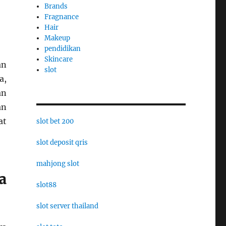
Brands
Fragnance
Hair
Makeup
pendidikan
Skincare
an
slot
a,
an
an
at
slot bet 200
slot deposit qris
mahjong slot
a
slot88
slot server thailand