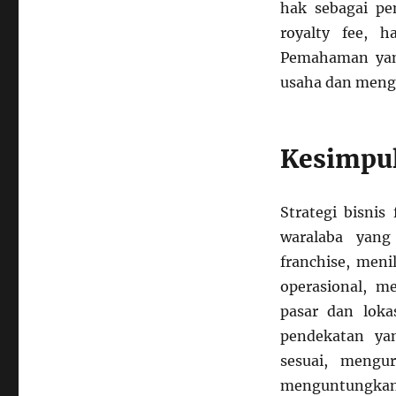
hak sebagai pem
royalty fee, 
Pemahaman yang
usaha dan mengu
Kesimpu
Strategi bisnis
waralaba yang
franchise, men
operasional, m
pasar dan loka
pendekatan ya
sesuai, mengu
menguntungkan 