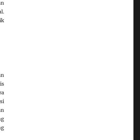
an
l.
ik
an
is
ya
si
an
ng
ng