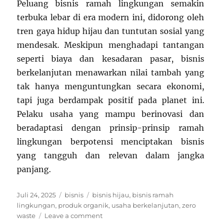
Peluang bisnis ramah lingkungan semakin
terbuka lebar di era modern ini, didorong oleh
tren gaya hidup hijau dan tuntutan sosial yang
mendesak. Meskipun menghadapi tantangan
seperti biaya dan kesadaran pasar, bisnis
berkelanjutan menawarkan nilai tambah yang
tak hanya menguntungkan secara ekonomi,
tapi juga berdampak positif pada planet ini.
Pelaku usaha yang mampu berinovasi dan
beradaptasi dengan prinsip-prinsip ramah
lingkungan berpotensi menciptakan bisnis
yang tangguh dan relevan dalam jangka
panjang.
Posted
Categories
Tags
Juli 24, 2025
bisnis
bisnis hijau
,
bisnis ramah
on
lingkungan
,
produk organik
,
usaha berkelanjutan
,
zero
on
waste
Leave a comment