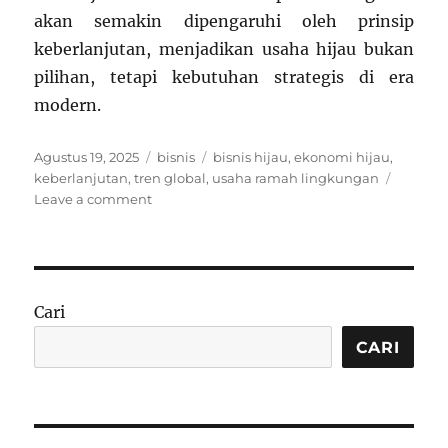
akan semakin dipengaruhi oleh prinsip
keberlanjutan, menjadikan usaha hijau bukan
pilihan, tetapi kebutuhan strategis di era
modern.
Posted
Categories
Tags
Agustus 19, 2025
bisnis
bisnis hijau
,
ekonomi hijau
,
on
keberlanjutan
,
tren global
,
usaha ramah lingkungan
on
Leave a comment
Bisnis
Ramah
Lingkungan:
Tren
Usaha
Cari
Hijau
yang
CARI
Mulai
Mendominasi
Pasar
Global