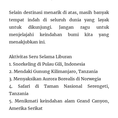
Selain destinasi menarik di atas, masih banyak
tempat indah di seluruh dunia yang layak
untuk dikunjungi. Jangan ragu untuk
menjelajahi keindahan bumi kita yang
menakjubkan ini.
Aktivitas Seru Selama Liburan
1. Snorkeling di Pulau Gili, Indonesia
2. Mendaki Gunung Kilimanjaro, Tanzania
3. Menyaksikan Aurora Borealis di Norwegia
4. Safari di Taman Nasional Serengeti,
Tanzania
5. Menikmati keindahan alam Grand Canyon,
Amerika Serikat