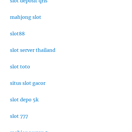
slot deposit qris
mahjong slot
slot88
slot server thailand
slot toto
situs slot gacor
slot depo 5k
slot 777