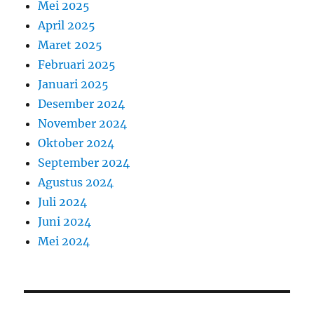
Mei 2025
April 2025
Maret 2025
Februari 2025
Januari 2025
Desember 2024
November 2024
Oktober 2024
September 2024
Agustus 2024
Juli 2024
Juni 2024
Mei 2024