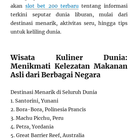
akan
slot bet 200 terbaru
tentang informasi
terkini seputar dunia liburan, mulai dari
destinasi menarik, aktivitas seru, hingga tips
untuk keliling dunia.
Wisata Kuliner Dunia:
Menikmati Kelezatan Makanan
Asli dari Berbagai Negara
Destinasi Menarik di Seluruh Dunia
1. Santorini, Yunani
2. Bora-Bora, Polinesia Prancis
3. Machu Picchu, Peru
4. Petra, Yordania
5. Great Barrier Reef, Australia