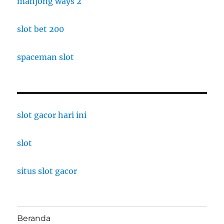
mahjong ways 2
slot bet 200
spaceman slot
slot gacor hari ini
slot
situs slot gacor
Beranda