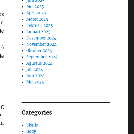
Juni 2025
Mei 2025
April 2025
as
Maret 2025
an
Februari 2025
de
Januari 2025
Desember 2024
November 2024
U)
Oktober 2024
de
September 2024
Agustus 2024
Juli 2024
Juni 2024
Mei 2024
ng
Categories
u.
an
bisnis
Body