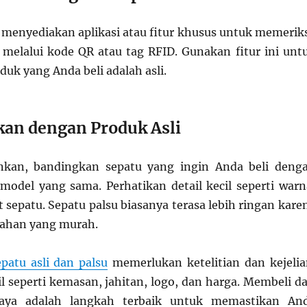
menyediakan aplikasi atau fitur khusus untuk memerik
 melalui kode QR atau tag RFID. Gunakan fitur ini unt
uk yang Anda beli adalah asli.
an dengan Produk Asli
kan, bandingkan sepatu yang ingin Anda beli deng
i model yang sama. Perhatikan detail kecil seperti warn
 sepatu. Sepatu palsu biasanya terasa lebih ringan kare
ahan yang murah.
atu asli dan palsu
memerlukan ketelitian dan kejelia
l seperti kemasan, jahitan, logo, dan harga. Membeli da
caya adalah langkah terbaik untuk memastikan An