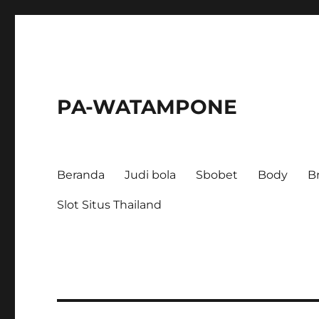
PA-WATAMPONE
Beranda
Judi bola
Sbobet
Body
B
Slot Situs Thailand