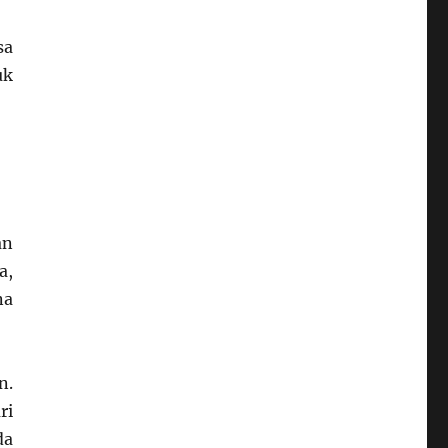
sa
uk
an
a,
na
n.
ri
da