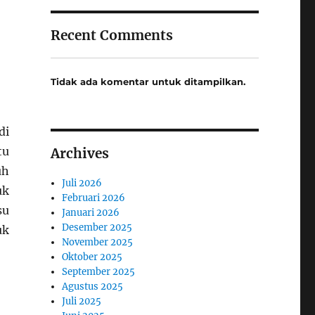
Recent Comments
Tidak ada komentar untuk ditampilkan.
di
tu
Archives
uh
Juli 2026
uk
Februari 2026
su
Januari 2026
Desember 2025
uk
November 2025
Oktober 2025
September 2025
Agustus 2025
Juli 2025