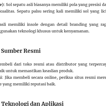
e)
: Sol sepatu asli biasanya memiliki pola yang presisi d
ualitas. Sepatu palsu sering kali memiliki sol yang lic
asli memiliki insole dengan detail branding yang rap
nggunakan teknologi khusus untuk kenyamanan.
 Sumber Resmi
embeli dari toko resmi atau distributor yang terperca
baik untuk memastikan keaslian produk.
i
: Jika membeli secara online, periksa situs resmi mer
 yang memiliki reputasi baik.
Teknologi dan Aplikasi