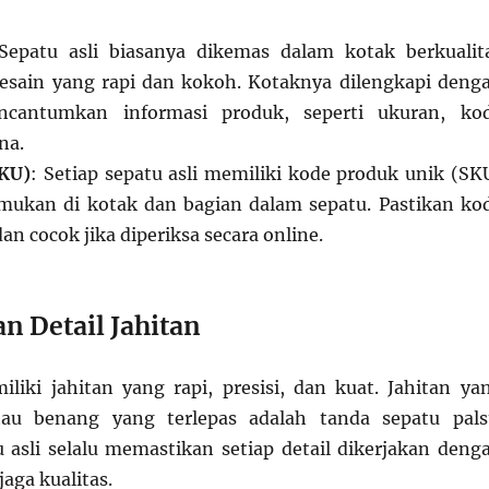
Sepatu asli biasanya dikemas dalam kotak berkualit
esain yang rapi dan kokoh. Kotaknya dilengkapi deng
ncantumkan informasi produk, seperti ukuran, ko
na.
SKU)
: Setiap sepatu asli memiliki kode produk unik (SK
mukan di kotak dan bagian dalam sepatu. Pastikan ko
dan cocok jika diperiksa secara online.
n Detail Jahitan
iliki jahitan yang rapi, presisi, dan kuat. Jahitan ya
atau benang yang terlepas adalah tanda sepatu pals
 asli selalu memastikan setiap detail dikerjakan deng
jaga kualitas.