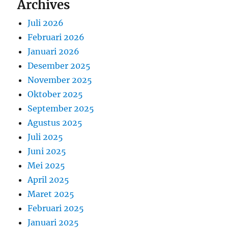
Archives
Juli 2026
Februari 2026
Januari 2026
Desember 2025
November 2025
Oktober 2025
September 2025
Agustus 2025
Juli 2025
Juni 2025
Mei 2025
April 2025
Maret 2025
Februari 2025
Januari 2025