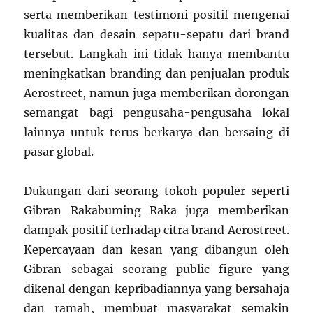
serta memberikan testimoni positif mengenai
kualitas dan desain sepatu-sepatu dari brand
tersebut. Langkah ini tidak hanya membantu
meningkatkan branding dan penjualan produk
Aerostreet, namun juga memberikan dorongan
semangat bagi pengusaha-pengusaha lokal
lainnya untuk terus berkarya dan bersaing di
pasar global.
Dukungan dari seorang tokoh populer seperti
Gibran Rakabuming Raka juga memberikan
dampak positif terhadap citra brand Aerostreet.
Kepercayaan dan kesan yang dibangun oleh
Gibran sebagai seorang public figure yang
dikenal dengan kepribadiannya yang bersahaja
dan ramah, membuat masyarakat semakin