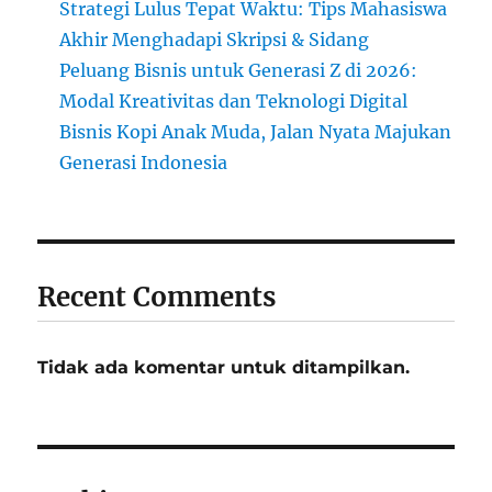
Strategi Lulus Tepat Waktu: Tips Mahasiswa
Akhir Menghadapi Skripsi & Sidang
Peluang Bisnis untuk Generasi Z di 2026:
Modal Kreativitas dan Teknologi Digital
Bisnis Kopi Anak Muda, Jalan Nyata Majukan
Generasi Indonesia
Recent Comments
Tidak ada komentar untuk ditampilkan.