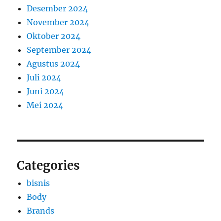
Desember 2024
November 2024
Oktober 2024
September 2024
Agustus 2024
Juli 2024
Juni 2024
Mei 2024
Categories
bisnis
Body
Brands