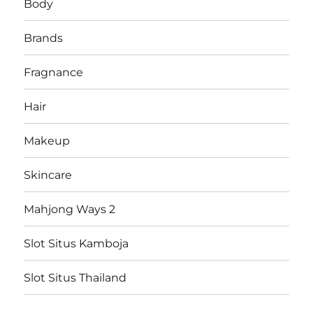
Body
Brands
Fragnance
Hair
Makeup
Skincare
Mahjong Ways 2
Slot Situs Kamboja
Slot Situs Thailand