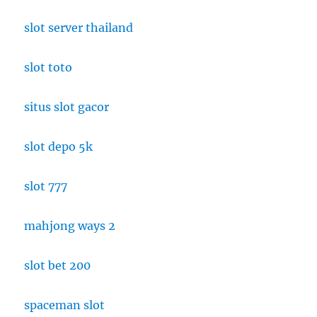
slot server thailand
slot toto
situs slot gacor
slot depo 5k
slot 777
mahjong ways 2
slot bet 200
spaceman slot