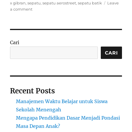
on
x gibran
,
sepatu
,
sepatu aerostreet
,
sepatu batik
Leave
on
a comment
Gibran
Wakil
Presiden
Dukung
Brand
Cari
Sepatu
Aerostreet
CARI
Recent Posts
Manajemen Waktu Belajar untuk Siswa
Sekolah Menengah
Mengapa Pendidikan Dasar Menjadi Pondasi
Masa Depan Anak?