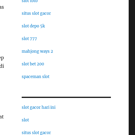
slot toto
as
situs slot gacor
slot depo 5k
slot 777
mahjong ways 2
ep
slot bet 200
di
spaceman slot
slot gacor hari ini
at
slot
situs slot gacor