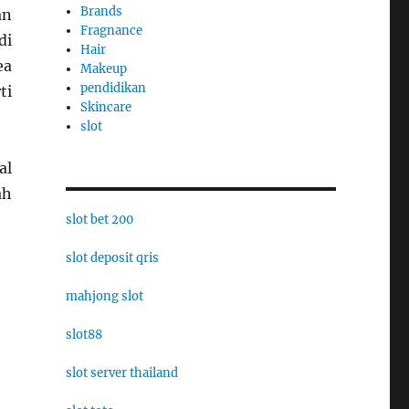
Brands
an
Fragnance
di
Hair
ea
Makeup
pendidikan
ti
Skincare
slot
al
ah
slot bet 200
slot deposit qris
mahjong slot
slot88
slot server thailand