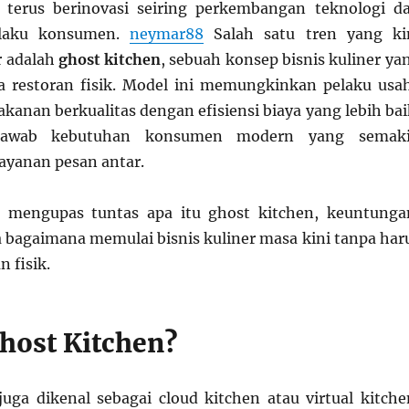
r terus berinovasi seiring perkembangan teknologi d
ilaku konsumen.
neymar88
Salah satu tren yang ki
r adalah
ghost kitchen
, sebuah konsep bisnis kuliner ya
a restoran fisik. Model ini memungkinkan pelaku usa
anan berkualitas dengan efisiensi biaya yang lebih bai
njawab kebutuhan konsumen modern yang semak
ayanan pesan antar.
an mengupas tuntas apa itu ghost kitchen, keuntunga
a bagaimana memulai bisnis kuliner masa kini tanpa har
n fisik.
Ghost Kitchen?
juga dikenal sebagai cloud kitchen atau virtual kitche