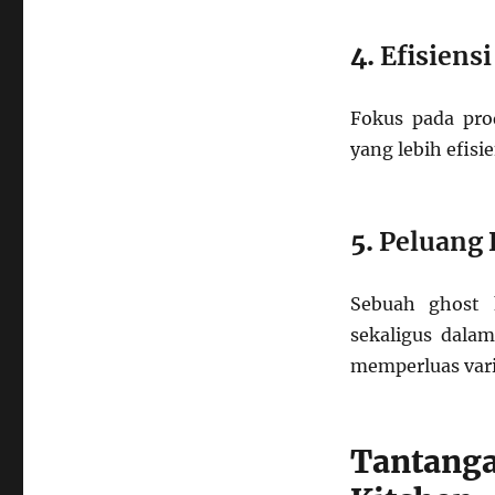
4.
Efisiens
Fokus pada pr
yang lebih efisi
5.
Peluang 
Sebuah ghost 
sekaligus dala
memperluas vari
Tantang