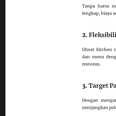
Tanpa harus me
lengkap, biaya se
2.
Fleksibi
Ghost kitchen 
dan menu denga
restoran.
3.
Target P
Dengan mengand
menjangkau pela