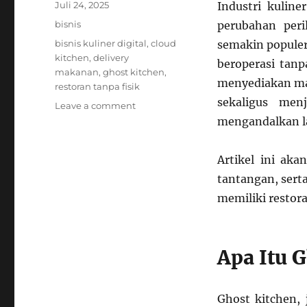
Posted
Juli 24, 2025
Industri kuline
on
Categories
bisnis
perubahan per
Tags
bisnis kuliner digital
,
cloud
semakin popule
kitchen
,
delivery
beroperasi tanp
makanan
,
ghost kitchen
,
menyediakan mak
restoran tanpa fisik
sekaligus me
on
Leave a comment
Ghost
mengandalkan l
Kitchen:
Bisnis
Artikel ini ak
Kuliner
Masa
tantangan, sert
Kini
memiliki restora
Tanpa
Restoran
Fisik
Apa Itu 
Ghost kitchen, 