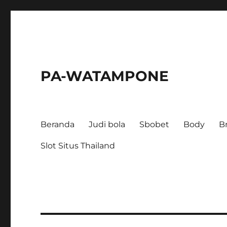
PA-WATAMPONE
Beranda
Judi bola
Sbobet
Body
B
Slot Situs Thailand