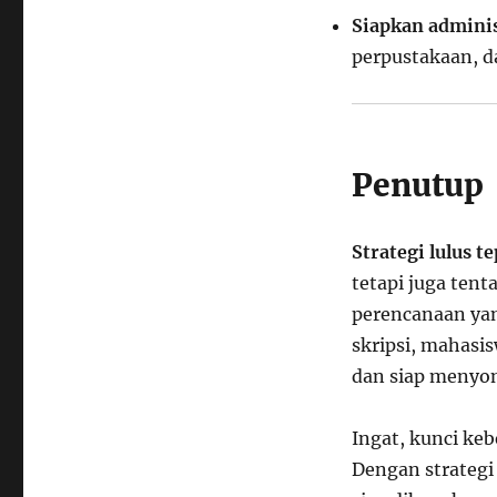
Siapkan adminis
perpustakaan, d
Penutup
Strategi lulus t
tetapi juga ten
perencanaan ya
skripsi, mahasi
dan siap menyo
Ingat, kunci ke
Dengan strategi 