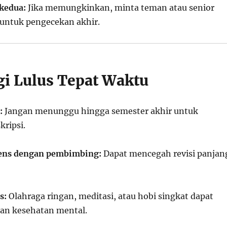
kedua:
Jika memungkinkan, minta teman atau senior
untuk pengecekan akhir.
gi Lulus Tepat Waktu
:
Jangan menunggu hingga semester akhir untuk
kripsi.
ens dengan pembimbing:
Dapat mencegah revisi panjan
s:
Olahraga ringan, meditasi, atau hobi singkat dapat
an kesehatan mental.