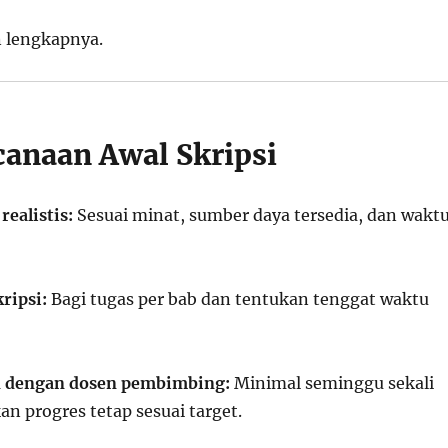
 lengkapnya.
anaan Awal Skripsi
realistis:
Sesuai minat, sumber daya tersedia, dan wakt
ripsi:
Bagi tugas per bab dan tentukan tenggat waktu
in dengan dosen pembimbing:
Minimal seminggu sekali
n progres tetap sesuai target.