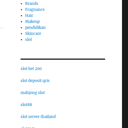
Brands
Fragnance
Hair
Makeup
pendidikan
Skincare
slot
slot bet 200
slot deposit qris
.
mahjong slot
slot88
slot server thailand