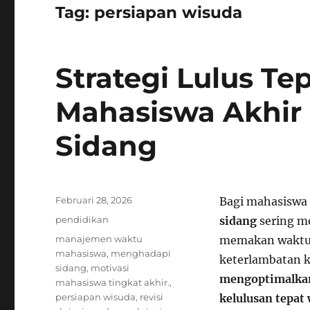
Tag:
persiapan wisuda
Strategi Lulus Te
Mahasiswa Akhir 
Sidang
Posted
Februari 28, 2026
Bagi mahasiswa 
on
Categories
pendidikan
sidang
sering me
Tags
manajemen waktu
memakan waktu l
mahasiswa
,
menghadapi
keterlambatan k
sidang
,
motivasi
mengoptimalkan
mahasiswa tingkat akhir.
,
persiapan wisuda
,
revisi
kelulusan tepat