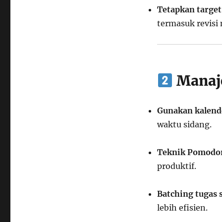
Tetapkan targe
termasuk revisi 
Manaje
Gunakan kalende
waktu sidang.
Teknik Pomodo
produktif.
Batching tugas 
lebih efisien.