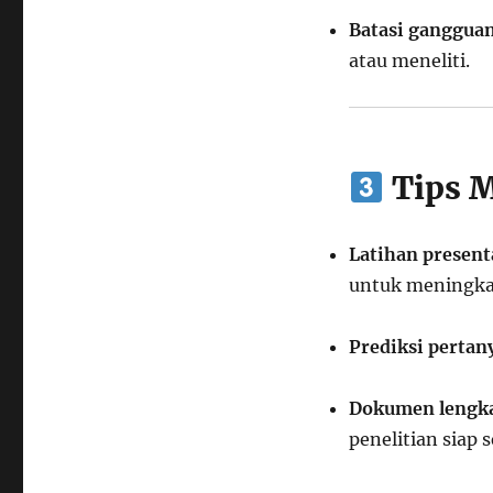
Batasi gangguan 
atau meneliti.
Tips M
Latihan present
untuk meningkat
Prediksi pertan
Dokumen lengk
penelitian siap 