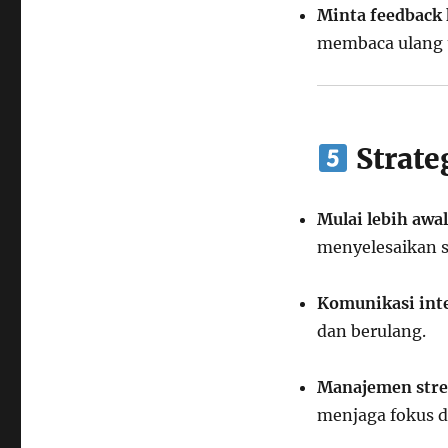
Minta feedback 
membaca ulang 
Strate
Mulai lebih awal
menyelesaikan s
Komunikasi int
dan berulang.
Manajemen stre
menjaga fokus d