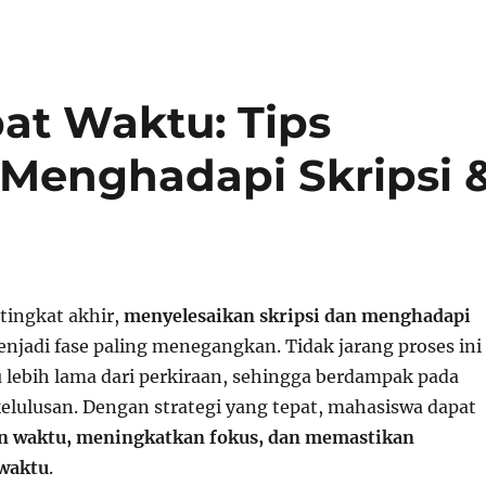
pat Waktu: Tips
Menghadapi Skripsi 
tingkat akhir,
menyelesaikan skripsi dan menghadapi
njadi fase paling menegangkan. Tidak jarang proses ini
ebih lama dari perkiraan, sehingga berdampak pada
elulusan. Dengan strategi yang tepat, mahasiswa dapat
 waktu, meningkatkan fokus, dan memastikan
 waktu
.