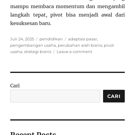
mampu membaca momentum dan mengambil
langkah tepat, pivot bisa menjadi awal dari
kesuksesan baru.
Posted
Categories
Tags
Juli 24, 2025
pendidikan
adaptasi pasar
,
on
pengembangan usaha
,
perubahan arah bisnis
,
pivot
on
usaha
,
strategi bisnis
Leave a comment
Strategi
Pivot
Bisnis:
Kapan
Harus
Cari
Mengubah
Arah
CARI
Usaha?