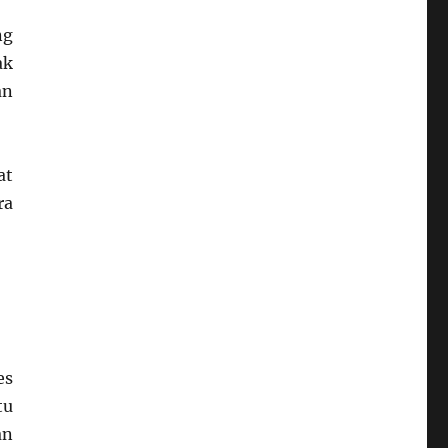
ng
ak
an
at
ra
es
tu
an