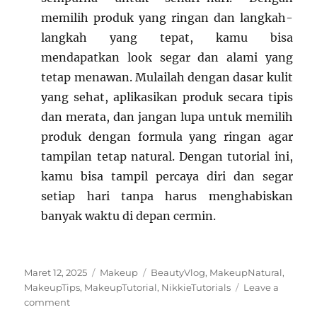
memilih produk yang ringan dan langkah-
langkah yang tepat, kamu bisa
mendapatkan look segar dan alami yang
tetap menawan. Mulailah dengan dasar kulit
yang sehat, aplikasikan produk secara tipis
dan merata, dan jangan lupa untuk memilih
produk dengan formula yang ringan agar
tampilan tetap natural. Dengan tutorial ini,
kamu bisa tampil percaya diri dan segar
setiap hari tanpa harus menghabiskan
banyak waktu di depan cermin.
Posted
Categories
Tags
Maret 12, 2025
Makeup
BeautyVlog
,
MakeupNatural
,
on
MakeupTips
,
MakeupTutorial
,
NikkieTutorials
Leave a
on
comment
Tutorial