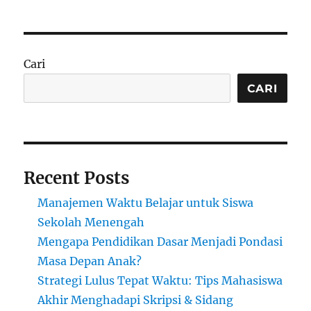
Makeup
Natural
untuk
Sehari-
Cari
hari
ala
CARI
NikkieTutorials
Recent Posts
Manajemen Waktu Belajar untuk Siswa
Sekolah Menengah
Mengapa Pendidikan Dasar Menjadi Pondasi
Masa Depan Anak?
Strategi Lulus Tepat Waktu: Tips Mahasiswa
Akhir Menghadapi Skripsi & Sidang