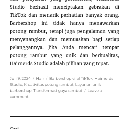
Studio berhasil menciptakan gebrakan di
TikTok dan menarik perhatian banyak orang.
Barbershop ini tidak hanya menawarkan
potong rambut, tetapi juga pengalaman yang
menyenangkan dan memuaskan bagi setiap
pelanggannya. Jika Anda mencari tempat
potong rambut yang unik dan berkualitas,
Hairnerds Studio adalah pilihan yang tepat.
Posted
Categories
Tags
Juli 9, 2024
Hair
Barbershop viral TikTok
,
Hairnerds
on
Studio
,
Kreativitas potong rambut
,
Layanan unik
barbershop
,
Transformasi gaya rambut
Leave a
on
comment
Keunikan
Hairnerds
Studio
yang
Membuatnya