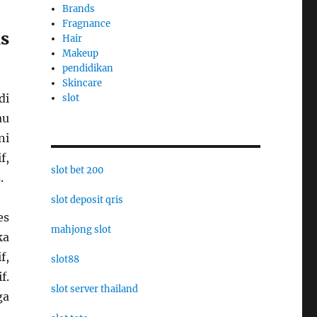
Brands
Fragnance
is
Hair
Makeup
pendidikan
Skincare
di
slot
au
ni
f,
slot bet 200
.
slot deposit qris
es
mahjong slot
ka
f,
slot88
f.
slot server thailand
ga