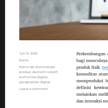
Posted
Juli 15, 2025
Perkembangan e
on
Categories
bisnis
bagi munculnya 
Tags
bisnis ide
,
bisnis tanpa
produk fisik.
ne
produk
,
ekonomi kreatif
,
komoditas uta
komunitas digital
,
memproduksi b
penghasilan digital
definisi kewir
on
Leave a comment
Bisnis
melainkan melib
Tanpa
dan interaksi sos
Produk: