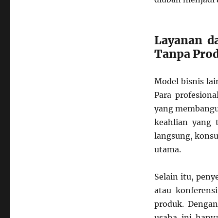
Layanan d
Tanpa Pro
Model bisnis la
Para profesiona
yang membangun
keahlian yang 
langsung, konsu
utama.
Selain itu, peny
atau konferens
produk. Dengan
usaha ini hany