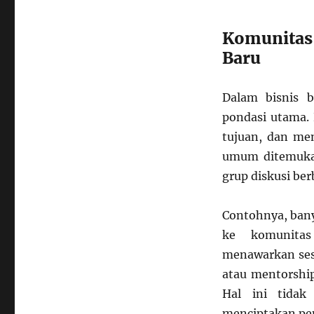
Komunitas 
Baru
Dalam bisnis 
pondasi utama. 
tujuan, dan men
umum ditemukan
grup diskusi be
Contohnya, bany
ke komunitas
menawarkan sesi
atau mentorship
Hal ini tidak
menciptakan pen