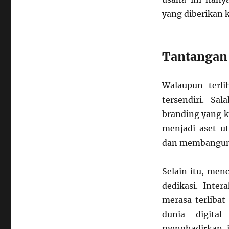
yang diberikan 
Tantangan 
Walaupun terli
tersendiri. Sa
branding yang k
menjadi aset u
dan membangun 
Selain itu, me
dedikasi. Inter
merasa terliba
dunia digita
menghadirkan i