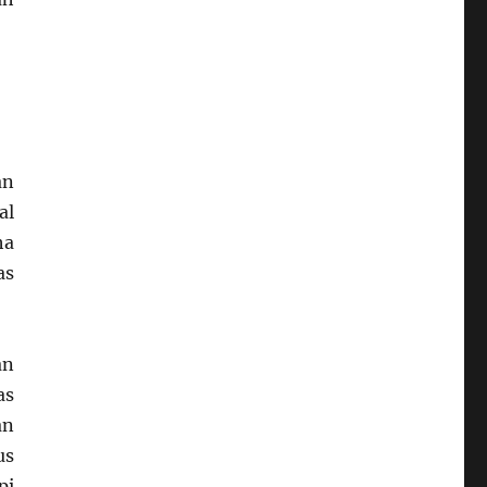
an
al
ha
as
an
as
an
us
pi