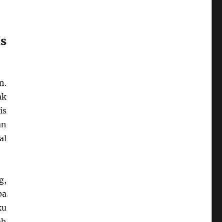
s
n.
ak
is
an
al
g,
pa
ku
ah