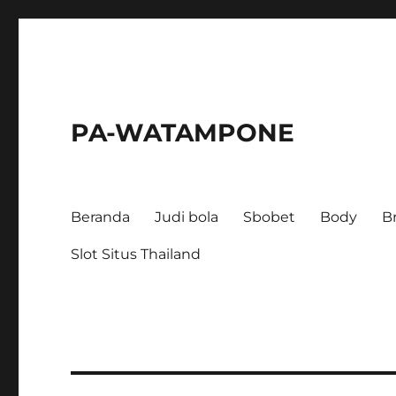
PA-WATAMPONE
Beranda
Judi bola
Sbobet
Body
B
Slot Situs Thailand