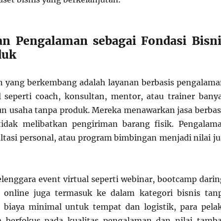
an Pengalaman sebagai Fondasi Bisni
duk
in yang berkembang adalah layanan berbasis pengalama
l seperti coach, konsultan, mentor, atau trainer bany
 usaha tanpa produk. Mereka menawarkan jasa berbas
tidak melibatkan pengiriman barang fisik. Pengalam
ltasi personal, atau program bimbingan menjadi nilai ju
elenggara event virtual seperti webinar, bootcamp darin
i online juga termasuk ke dalam kategori bisnis tan
 biaya minimal untuk tempat dan logistik, para pela
a berfokus pada kualitas pengalaman dan nilai tamb