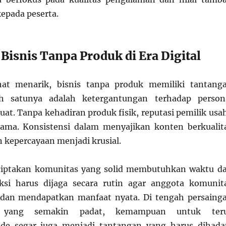
kepada peserta.
Bisnis Tanpa Produk di Era Digital
hat menarik, bisnis tanpa produk memiliki tantang
lah satunya adalah ketergantungan terhadap person
uat. Tanpa kehadiran produk fisik, reputasi pemilik usa
tama. Konsistensi dalam menyajikan konten berkualit
kepercayaan menjadi krusial.
nciptakan komunitas yang solid membutuhkan waktu d
aksi harus dijaga secara rutin agar anggota komunit
t dan mendapatkan manfaat nyata. Di tengah persaing
l yang semakin padat, kemampuan untuk ter
de segar juga menjadi tantangan yang harus dihada