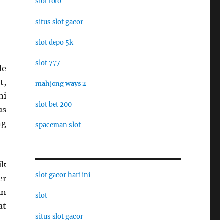
slot toto
situs slot gacor
slot depo 5k
slot 777
de
t,
mahjong ways 2
ni
slot bet 200
us
ng
spaceman slot
ik
slot gacor hari ini
er
in
slot
at
situs slot gacor