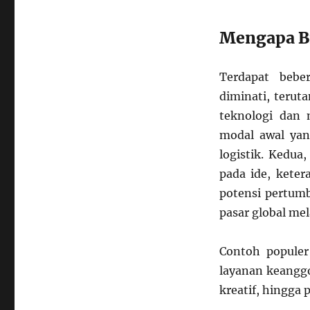
Model
Usaha
Berdasarkan
Mengapa Bi
Ide
dan
Komunitas
Terdapat bebe
di
diminati, terut
Era
teknologi dan 
Ekonomi
Kreatif
modal awal yang
logistik. Kedua
pada ide, kete
potensi pertumb
pasar global mela
Contoh populer
layanan keanggo
kreatif, hingga 