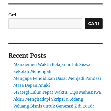
Bisnis
Jual
Beli
Cari
Emas
Batangan:
CARI
Peluang
dan
Strategi
Recent Posts
Manajemen Waktu Belajar untuk Siswa
Sekolah Menengah
Mengapa Pendidikan Dasar Menjadi Pondasi
Masa Depan Anak?
Strategi Lulus Tepat Waktu: Tips Mahasiswa
Akhir Menghadapi Skripsi & Sidang
Peluang Bisnis untuk Generasi Z di 2026: