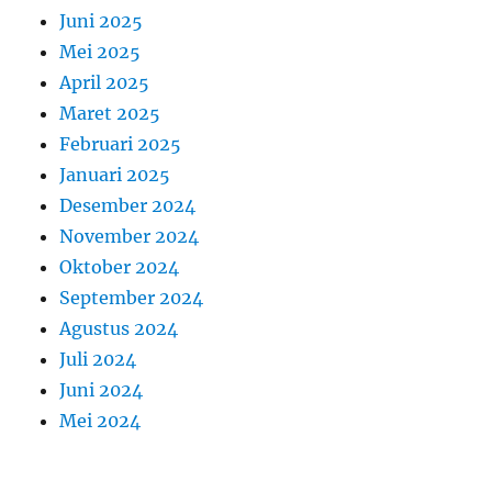
Juni 2025
Mei 2025
April 2025
Maret 2025
Februari 2025
Januari 2025
Desember 2024
November 2024
Oktober 2024
September 2024
Agustus 2024
Juli 2024
Juni 2024
Mei 2024