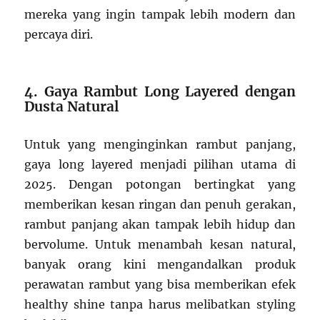
mereka yang ingin tampak lebih modern dan
percaya diri.
4. Gaya Rambut Long Layered dengan
Dusta Natural
Untuk yang menginginkan rambut panjang,
gaya long layered menjadi pilihan utama di
2025. Dengan potongan bertingkat yang
memberikan kesan ringan dan penuh gerakan,
rambut panjang akan tampak lebih hidup dan
bervolume. Untuk menambah kesan natural,
banyak orang kini mengandalkan produk
perawatan rambut yang bisa memberikan efek
healthy shine tanpa harus melibatkan styling