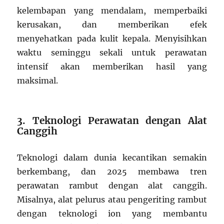
kelembapan yang mendalam, memperbaiki
kerusakan, dan memberikan efek
menyehatkan pada kulit kepala. Menyisihkan
waktu seminggu sekali untuk perawatan
intensif akan memberikan hasil yang
maksimal.
3. Teknologi Perawatan dengan Alat
Canggih
Teknologi dalam dunia kecantikan semakin
berkembang, dan 2025 membawa tren
perawatan rambut dengan alat canggih.
Misalnya, alat pelurus atau pengeriting rambut
dengan teknologi ion yang membantu