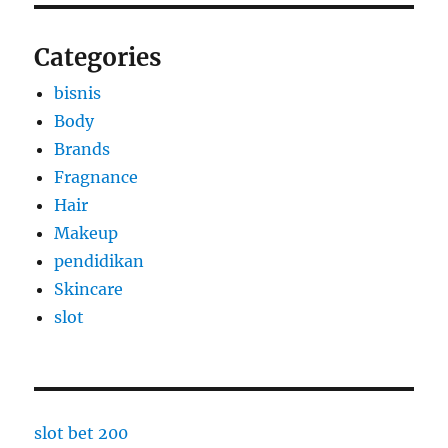
Categories
bisnis
Body
Brands
Fragnance
Hair
Makeup
pendidikan
Skincare
slot
slot bet 200