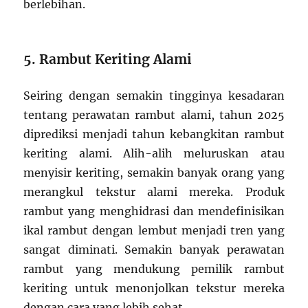
berlebihan.
5. Rambut Keriting Alami
Seiring dengan semakin tingginya kesadaran
tentang perawatan rambut alami, tahun 2025
diprediksi menjadi tahun kebangkitan rambut
keriting alami. Alih-alih meluruskan atau
menyisir keriting, semakin banyak orang yang
merangkul tekstur alami mereka. Produk
rambut yang menghidrasi dan mendefinisikan
ikal rambut dengan lembut menjadi tren yang
sangat diminati. Semakin banyak perawatan
rambut yang mendukung pemilik rambut
keriting untuk menonjolkan tekstur mereka
dengan cara yang lebih sehat.