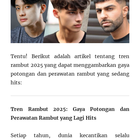
Tentu! Berikut adalah artikel tentang tren
rambut 2025 yang dapat menggambarkan gaya
potongan dan perawatan rambut yang sedang
hits:
Tren Rambut 2025: Gaya Potongan dan
Perawatan Rambut yang Lagi Hits
Setiap tahun, dunia kecantikan selalu