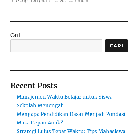
makeup
,
tren pria
Leave a comment
Makeup
untuk
Pria:
Antara
Gaya,
Cari
Percaya
Diri,
CARI
dan
Norma
Sosial
Recent Posts
Manajemen Waktu Belajar untuk Siswa
Sekolah Menengah
Mengapa Pendidikan Dasar Menjadi Pondasi
Masa Depan Anak?
Strategi Lulus Tepat Waktu: Tips Mahasiswa