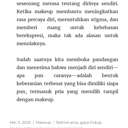
seseorang merasa tentang dirinya sendiri.
Ketika makeup membantu meningkatkan
rasa percaya diri, meruntuhkan stigma, dan
memberi ruang untuk kebebasan
berekspresi, maka tak ada alasan untuk
menolaknya.
Sudah saatnya kita membuka pandangan
dan menerima bahwa menjadi diri sendiri—
apa pun caranya—adalah bentuk
keberanian terbesar yang bisa dimiliki siapa
pun, termasuk pria yang memilih tampil
dengan makeup.
Posted
Categories
Tags
Mei 11, 2025
Makeup
fashion pria
,
gaya hidup
,
on
on