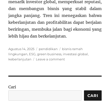
menarik investor global, memperkuat reputasi,
dan membangun bisnis yang stabil dalam
jangka panjang. Tren ini menegaskan bahwa
keberlanjutan dan profitabilitas dapat berjalan
beriringan, membuka jalan bagi ekonomi yang
lebih hijau dan berkelanjutan.
Posted
Categories
Tags
Agustus 14, 2025
pendidikan
bisnis ramah
on
lingkungan
,
ESG
,
green business
,
investasi global
,
on
keberlanjutan
Leave a comment
Strategi
Bisnis
Ramah
Lingkungan
yang
Cari
Mulai
Dilirik
CARI
Investor
Global