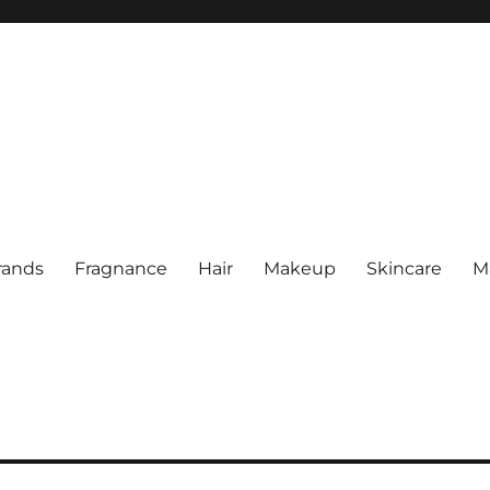
rands
Fragnance
Hair
Makeup
Skincare
M