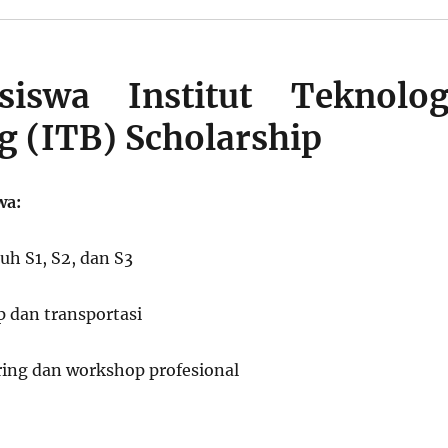
siswa Institut Teknolog
 (ITB) Scholarship
wa:
uh S1, S2, dan S3
 dan transportasi
ing dan workshop profesional