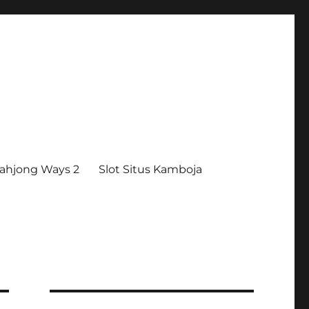
ahjong Ways 2
Slot Situs Kamboja