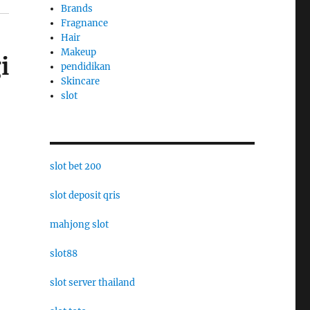
Brands
Fragnance
Hair
Makeup
i
pendidikan
Skincare
slot
slot bet 200
slot deposit qris
mahjong slot
slot88
slot server thailand