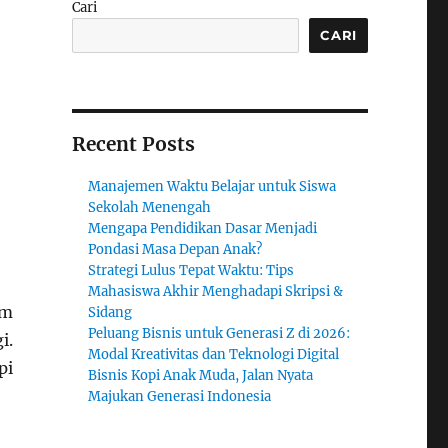
Cari
CARI
Recent Posts
Manajemen Waktu Belajar untuk Siswa
Sekolah Menengah
Mengapa Pendidikan Dasar Menjadi
Pondasi Masa Depan Anak?
Strategi Lulus Tepat Waktu: Tips
Mahasiswa Akhir Menghadapi Skripsi &
am
Sidang
Peluang Bisnis untuk Generasi Z di 2026:
i.
Modal Kreativitas dan Teknologi Digital
pi
Bisnis Kopi Anak Muda, Jalan Nyata
Majukan Generasi Indonesia