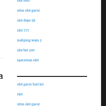
slot toto
situs slot gacor
slot depo 5k
slot 777
mahjong ways 2
slot bet 200
spaceman slot
a
slot gacor hari ini
slot
situs slot gacor