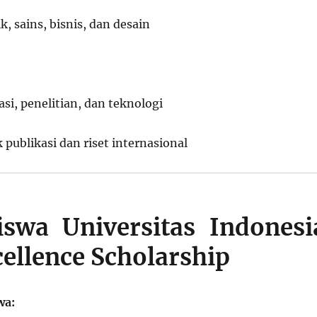
k, sains, bisnis, dan desain
si, penelitian, dan teknologi
publikasi dan riset internasional
iswa Universitas Indonesi
cellence Scholarship
wa: