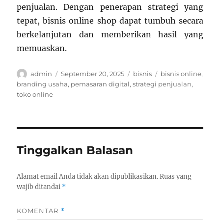
penjualan. Dengan penerapan strategi yang
tepat, bisnis online shop dapat tumbuh secara
berkelanjutan dan memberikan hasil yang
memuaskan.
Author
Posted
Categories
Tags
admin
September 20, 2025
bisnis
bisnis online
,
on
branding usaha
,
pemasaran digital
,
strategi penjualan
,
toko online
Tinggalkan Balasan
Alamat email Anda tidak akan dipublikasikan.
Ruas yang
wajib ditandai
*
KOMENTAR
*