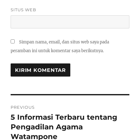
SITUS WEB
Simpan nama, email, dan situs web saya pada
peramban ini untuk komentar saya berikutnya.
Navigasi
PREVIOUS
pos
5 Informasi Terbaru tentang
Previous
post:
Pengadilan Agama
Watampone