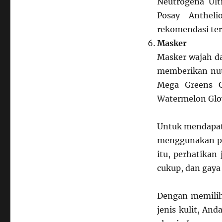
Neutrogena Ul
Posay Antheli
rekomendasi ter
Masker
Masker wajah d
memberikan nutr
Mega Greens G
Watermelon Glow
Untuk mendapatk
menggunakan pro
itu, perhatikan 
cukup, dan gaya
Dengan memili
jenis kulit, An