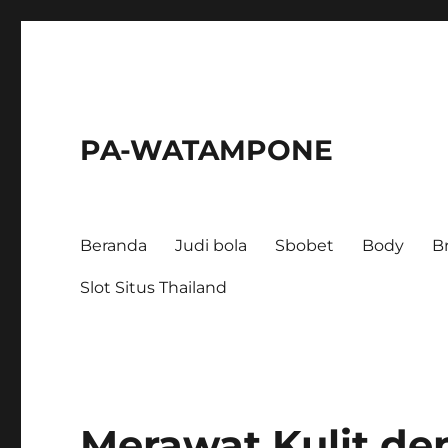
PA-WATAMPONE
Beranda
Judi bola
Sbobet
Body
B
Slot Situs Thailand
Merawat Kulit de