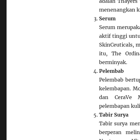
adalah Thayers
menenangkan ku
Serum
Serum merupaka
aktif tinggi unt
SkinCeuticals, 
itu, The Ordi
berminyak.
Pelembab
Pelembab bertu
kelembapan. Mois
dan CeraVe 
pelembapan kuli
Tabir Surya
Tabir surya men
berperan meli