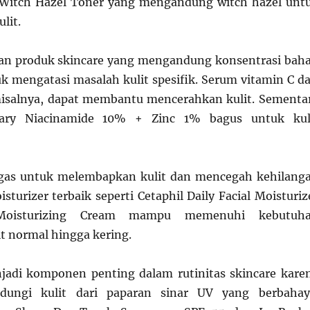
 Witch Hazel Toner yang mengandung witch hazel unt
lit.
n produk skincare yang mengandung konsentrasi bah
uk mengatasi masalah kulit spesifik. Serum vitamin C da
misalnya, dapat membantu mencerahkan kulit. Sementa
nary Niacinamide 10% + Zinc 1% bagus untuk kul
gas untuk melembapkan kulit dan mencegah kehilang
turizer terbaik seperti Cetaphil Daily Facial Moisturiz
Moisturizing Cream mampu memenuhi kebutuh
t normal hingga kering.
jadi komponen penting dalam rutinitas skincare kare
ndungi kulit dari paparan sinar UV yang berbahay