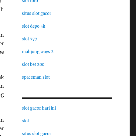
e-
slot toto
ah
situs slot gacor
slot depo 5k
an
slot 777
er
pe
mahjong ways 2
slot bet 200
uk
spaceman slot
in
ng
slot gacor hari ini
an
slot
ar
situs slot gacor