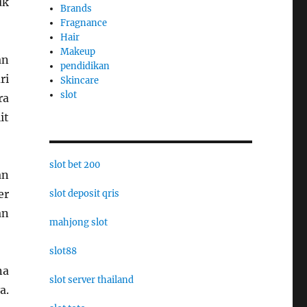
uk
Brands
Fragnance
Hair
Makeup
an
pendidikan
ri
Skincare
slot
ra
it
slot bet 200
an
er
slot deposit qris
an
mahjong slot
slot88
na
slot server thailand
a.