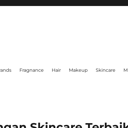
rands
Fragnance
Hair
Makeup
Skincare
M
ngan Skincare Terbai