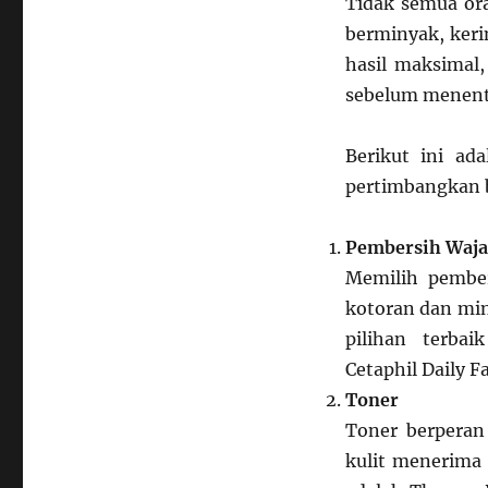
Tidak semua ora
berminyak, keri
hasil maksimal,
sebelum menentu
Berikut ini ad
pertimbangkan b
Pembersih Waj
Memilih pembe
kotoran dan min
pilihan terba
Cetaphil Daily F
Toner
Toner berpera
kulit menerima 