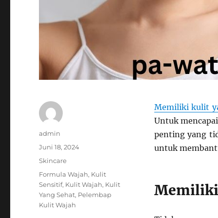
Memiliki kulit 
Untuk mencapai 
Author
admin
penting yang ti
Posted
Juni 18, 2024
untuk membantu
on
Categories
Skincare
Tags
Formula Wajah
,
Kulit
Sensitif
,
Kulit Wajah
,
Kulit
Memiliki
Yang Sehat
,
Pelembap
Kulit Wajah