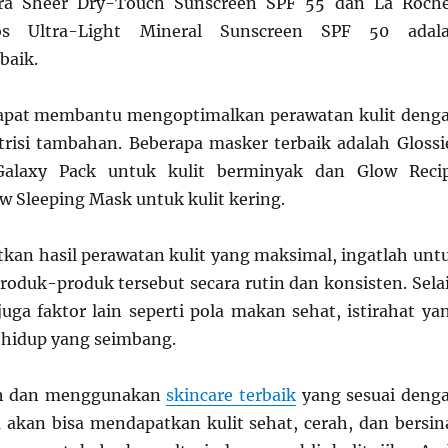
tra Sheer Dry-Touch Sunscreen SPF 55 dan La Roch
os Ultra-Light Mineral Sunscreen SPF 50 adal
baik.
apat membantu mengoptimalkan perawatan kulit deng
isi tambahan. Beberapa masker terbaik adalah Glossi
alaxy Pack untuk kulit berminyak dan Glow Reci
 Sleeping Mask untuk kulit kering.
an hasil perawatan kulit yang maksimal, ingatlah unt
duk-produk tersebut secara rutin dan konsisten. Sela
juga faktor lain seperti pola makan sehat, istirahat ya
 hidup yang seimbang.
h dan menggunakan
skincare terbaik
yang sesuai deng
da akan bisa mendapatkan kulit sehat, cerah, dan bersin