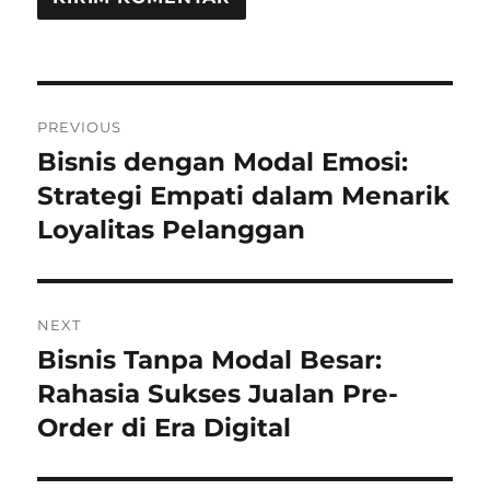
Navigasi
PREVIOUS
pos
Bisnis dengan Modal Emosi:
Previous
post:
Strategi Empati dalam Menarik
Loyalitas Pelanggan
NEXT
Bisnis Tanpa Modal Besar:
Next
post:
Rahasia Sukses Jualan Pre-
Order di Era Digital