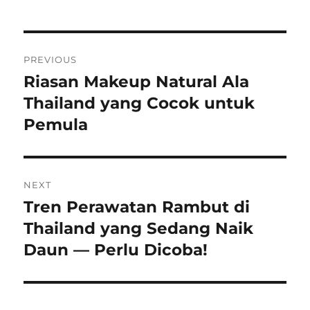
Navigasi
PREVIOUS
pos
Riasan Makeup Natural Ala
Previous
post:
Thailand yang Cocok untuk
Pemula
NEXT
Tren Perawatan Rambut di
Next
post:
Thailand yang Sedang Naik
Daun — Perlu Dicoba!