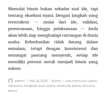
Memulai bisnis bukan sekadar soal ide, tapi
tentang eksekusi nyata. Dengan langkah yang
terstruktur — mulai dari ide, validasi,
perencanaan, hingga pelaksanaan — Anda
akan lebih siap menghadapi tantangan di dunia
usaha. Keberhasilan tidak datang dalam
semalam, tetapi dengan konsistensi dan
semangat pantang menyerah, setiap ide
memiliki potensi untuk menjadi bisnis yang
sukses.
Author
Posted
Categories
Tags
admin
Mei 22, 2025
bisnis
cara memulai usaha
,
on
ide bisnis
,
langkah awal usaha
,
memulai bisnis
,
rencana
bisnis