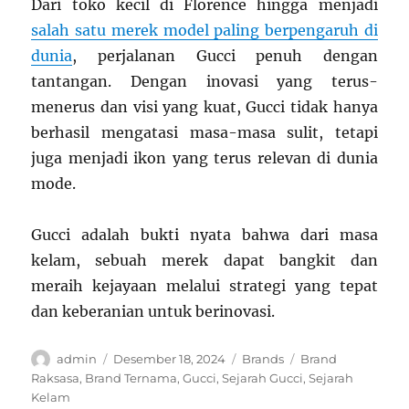
Dari toko kecil di Florence hingga menjadi
salah satu merek model paling berpengaruh di
dunia
, perjalanan Gucci penuh dengan
tantangan. Dengan inovasi yang terus-
menerus dan visi yang kuat, Gucci tidak hanya
berhasil mengatasi masa-masa sulit, tetapi
juga menjadi ikon yang terus relevan di dunia
mode.
Gucci adalah bukti nyata bahwa dari masa
kelam, sebuah merek dapat bangkit dan
meraih kejayaan melalui strategi yang tepat
dan keberanian untuk berinovasi.
Author
Posted
Categories
Tags
admin
Desember 18, 2024
Brands
Brand
on
Raksasa
,
Brand Ternama
,
Gucci
,
Sejarah Gucci
,
Sejarah
Kelam