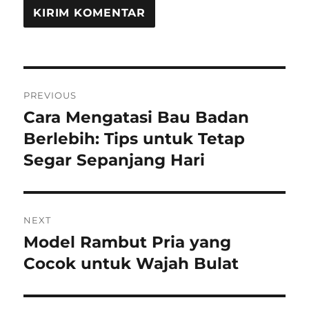
Navigasi
PREVIOUS
pos
Cara Mengatasi Bau Badan
Previous
post:
Berlebih: Tips untuk Tetap
Segar Sepanjang Hari
NEXT
Model Rambut Pria yang
Next
post:
Cocok untuk Wajah Bulat