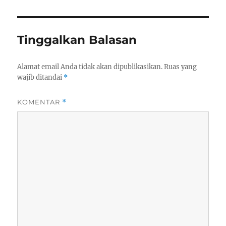
Tinggalkan Balasan
Alamat email Anda tidak akan dipublikasikan.
Ruas yang
wajib ditandai
*
KOMENTAR
*