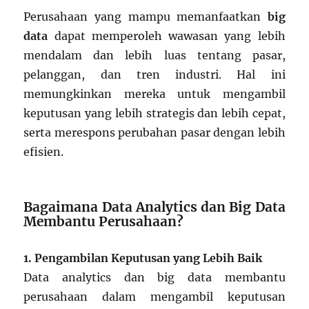
Perusahaan yang mampu memanfaatkan
big
data
dapat memperoleh wawasan yang lebih
mendalam dan lebih luas tentang pasar,
pelanggan, dan tren industri. Hal ini
memungkinkan mereka untuk mengambil
keputusan yang lebih strategis dan lebih cepat,
serta merespons perubahan pasar dengan lebih
efisien.
Bagaimana Data Analytics dan Big Data
Membantu Perusahaan?
1. Pengambilan Keputusan yang Lebih Baik
Data analytics dan big data membantu
perusahaan dalam mengambil keputusan