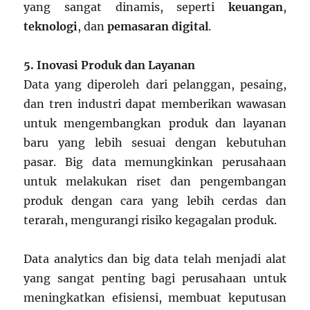
yang sangat dinamis, seperti
keuangan
,
teknologi
, dan
pemasaran digital
.
5. Inovasi Produk dan Layanan
Data yang diperoleh dari pelanggan, pesaing,
dan tren industri dapat memberikan wawasan
untuk mengembangkan produk dan layanan
baru yang lebih sesuai dengan kebutuhan
pasar. Big data memungkinkan perusahaan
untuk melakukan riset dan pengembangan
produk dengan cara yang lebih cerdas dan
terarah, mengurangi risiko kegagalan produk.
Data analytics dan big data telah menjadi alat
yang sangat penting bagi perusahaan untuk
meningkatkan efisiensi, membuat keputusan