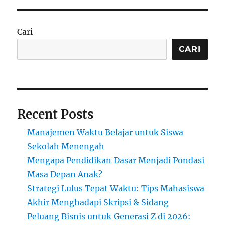
Cari
CARI
Recent Posts
Manajemen Waktu Belajar untuk Siswa
Sekolah Menengah
Mengapa Pendidikan Dasar Menjadi Pondasi
Masa Depan Anak?
Strategi Lulus Tepat Waktu: Tips Mahasiswa
Akhir Menghadapi Skripsi & Sidang
Peluang Bisnis untuk Generasi Z di 2026: