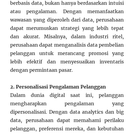
berbasis data, bukan hanya berdasarkan intuisi
atau pengalaman. Dengan memanfaatkan
wawasan yang diperoleh dari data, perusahaan
dapat merumuskan strategi yang lebih tepat
dan akurat. Misalnya, dalam industri ritel,
perusahaan dapat menganalisis data pembelian
pelanggan untuk merancang promosi yang
lebih efektif dan menyesuaikan inventaris
dengan permintaan pasar.
2. Personalisasi Pengalaman Pelanggan
Dalam dunia digital saat ini, pelanggan
mengharapkan pengalaman yang
dipersonalisasi. Dengan data analytics dan big
data, perusahaan dapat memahami perilaku
pelanggan, preferensi mereka, dan kebutuhan