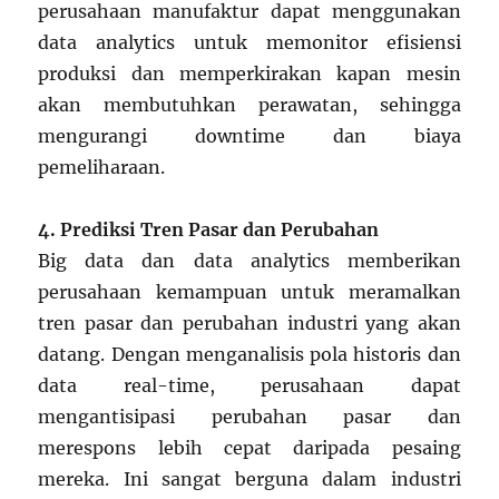
perusahaan manufaktur dapat menggunakan
data analytics untuk memonitor efisiensi
produksi dan memperkirakan kapan mesin
akan membutuhkan perawatan, sehingga
mengurangi downtime dan biaya
pemeliharaan.
4. Prediksi Tren Pasar dan Perubahan
Big data dan data analytics memberikan
perusahaan kemampuan untuk meramalkan
tren pasar dan perubahan industri yang akan
datang. Dengan menganalisis pola historis dan
data real-time, perusahaan dapat
mengantisipasi perubahan pasar dan
merespons lebih cepat daripada pesaing
mereka. Ini sangat berguna dalam industri