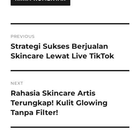
Navigasi
PREVIOUS
pos
Strategi Sukses Berjualan
Previous
post:
Skincare Lewat Live TikTok
NEXT
Rahasia Skincare Artis
Next
post:
Terungkap! Kulit Glowing
Tanpa Filter!