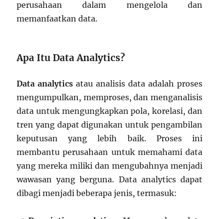
perusahaan dalam mengelola dan
memanfaatkan data.
Apa Itu Data Analytics?
Data analytics
atau analisis data adalah proses
mengumpulkan, memproses, dan menganalisis
data untuk mengungkapkan pola, korelasi, dan
tren yang dapat digunakan untuk pengambilan
keputusan yang lebih baik. Proses ini
membantu perusahaan untuk memahami data
yang mereka miliki dan mengubahnya menjadi
wawasan yang berguna. Data analytics dapat
dibagi menjadi beberapa jenis, termasuk: