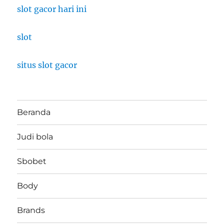
slot gacor hari ini
slot
situs slot gacor
Beranda
Judi bola
Sbobet
Body
Brands